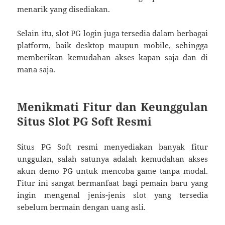
menarik yang disediakan.
Selain itu, slot PG login juga tersedia dalam berbagai
platform, baik desktop maupun mobile, sehingga
memberikan kemudahan akses kapan saja dan di
mana saja.
Menikmati Fitur dan Keunggulan
Situs Slot PG Soft Resmi
Situs PG Soft resmi menyediakan banyak fitur
unggulan, salah satunya adalah kemudahan akses
akun demo PG untuk mencoba game tanpa modal.
Fitur ini sangat bermanfaat bagi pemain baru yang
ingin mengenal jenis-jenis slot yang tersedia
sebelum bermain dengan uang asli.