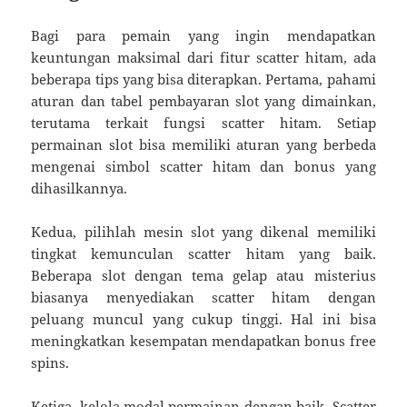
Bagi para pemain yang ingin mendapatkan
keuntungan maksimal dari fitur scatter hitam, ada
beberapa tips yang bisa diterapkan. Pertama, pahami
aturan dan tabel pembayaran slot yang dimainkan,
terutama terkait fungsi scatter hitam. Setiap
permainan slot bisa memiliki aturan yang berbeda
mengenai simbol scatter hitam dan bonus yang
dihasilkannya.
Kedua, pilihlah mesin slot yang dikenal memiliki
tingkat kemunculan scatter hitam yang baik.
Beberapa slot dengan tema gelap atau misterius
biasanya menyediakan scatter hitam dengan
peluang muncul yang cukup tinggi. Hal ini bisa
meningkatkan kesempatan mendapatkan bonus free
spins.
Ketiga, kelola modal permainan dengan baik. Scatter