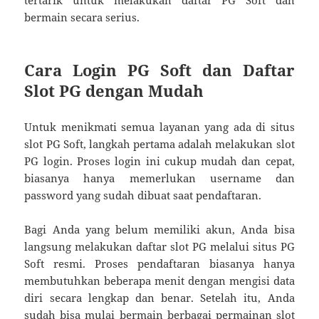
tertarik untuk melakukan daftar PG Soft dan
bermain secara serius.
Cara Login PG Soft dan Daftar
Slot PG dengan Mudah
Untuk menikmati semua layanan yang ada di situs
slot PG Soft, langkah pertama adalah melakukan slot
PG login. Proses login ini cukup mudah dan cepat,
biasanya hanya memerlukan username dan
password yang sudah dibuat saat pendaftaran.
Bagi Anda yang belum memiliki akun, Anda bisa
langsung melakukan daftar slot PG melalui situs PG
Soft resmi. Proses pendaftaran biasanya hanya
membutuhkan beberapa menit dengan mengisi data
diri secara lengkap dan benar. Setelah itu, Anda
sudah bisa mulai bermain berbagai permainan slot