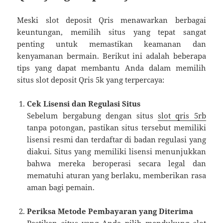
Meski slot deposit Qris menawarkan berbagai
keuntungan, memilih situs yang tepat sangat
penting untuk memastikan keamanan dan
kenyamanan bermain. Berikut ini adalah beberapa
tips yang dapat membantu Anda dalam memilih
situs slot deposit Qris 5k yang terpercaya:
Cek Lisensi dan Regulasi Situs
Sebelum bergabung dengan situs
slot qris 5rb
tanpa potongan, pastikan situs tersebut memiliki
lisensi resmi dan terdaftar di badan regulasi yang
diakui. Situs yang memiliki lisensi menunjukkan
bahwa mereka beroperasi secara legal dan
mematuhi aturan yang berlaku, memberikan rasa
aman bagi pemain.
Periksa Metode Pembayaran yang Diterima