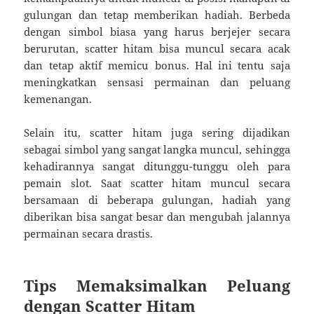
gulungan dan tetap memberikan hadiah. Berbeda
dengan simbol biasa yang harus berjejer secara
berurutan, scatter hitam bisa muncul secara acak
dan tetap aktif memicu bonus. Hal ini tentu saja
meningkatkan sensasi permainan dan peluang
kemenangan.
Selain itu, scatter hitam juga sering dijadikan
sebagai simbol yang sangat langka muncul, sehingga
kehadirannya sangat ditunggu-tunggu oleh para
pemain slot. Saat scatter hitam muncul secara
bersamaan di beberapa gulungan, hadiah yang
diberikan bisa sangat besar dan mengubah jalannya
permainan secara drastis.
Tips Memaksimalkan Peluang
dengan Scatter Hitam