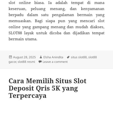
slot online biasa. Ia adalah tempat di mana
keseruan, peluang menang, dan kenyamanan
berpadu dalam satu pengalaman bermain yang
memuaskan. Bagi siapa pun yang mencari slot
online yang gampang menang dan mudah diakses,
SLOT88 layak untuk dicoba dan dijadikan tempat
bermain utama.
Posted
Author
Tags
August 28, 2025
Elsha Anindita
situs slot88
,
slot88
on
on SLOT88: Pilihan Slot Onlin
gacor
,
slot88 resmi
Leave a comment
Cara Memilih Situs Slot
Deposit Qris 5K yang
Terpercaya