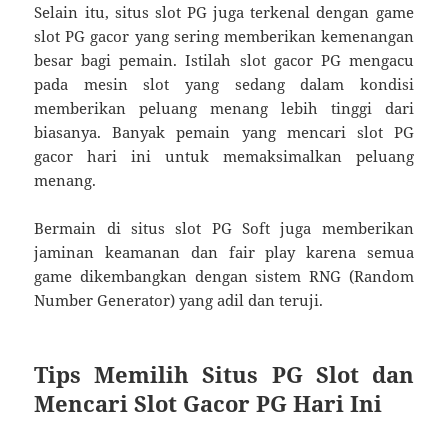
Selain itu, situs slot PG juga terkenal dengan game
slot PG gacor yang sering memberikan kemenangan
besar bagi pemain. Istilah slot gacor PG mengacu
pada mesin slot yang sedang dalam kondisi
memberikan peluang menang lebih tinggi dari
biasanya. Banyak pemain yang mencari slot PG
gacor hari ini untuk memaksimalkan peluang
menang.
Bermain di situs slot PG Soft juga memberikan
jaminan keamanan dan fair play karena semua
game dikembangkan dengan sistem RNG (Random
Number Generator) yang adil dan teruji.
Tips Memilih Situs PG Slot dan
Mencari Slot Gacor PG Hari Ini