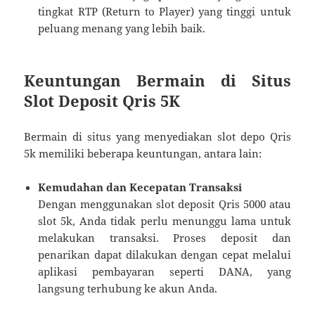
tingkat RTP (Return to Player) yang tinggi untuk
peluang menang yang lebih baik.
Keuntungan Bermain di Situs
Slot Deposit Qris 5K
Bermain di situs yang menyediakan slot depo Qris
5k memiliki beberapa keuntungan, antara lain:
Kemudahan dan Kecepatan Transaksi
Dengan menggunakan slot deposit Qris 5000 atau
slot 5k, Anda tidak perlu menunggu lama untuk
melakukan transaksi. Proses deposit dan
penarikan dapat dilakukan dengan cepat melalui
aplikasi pembayaran seperti DANA, yang
langsung terhubung ke akun Anda.