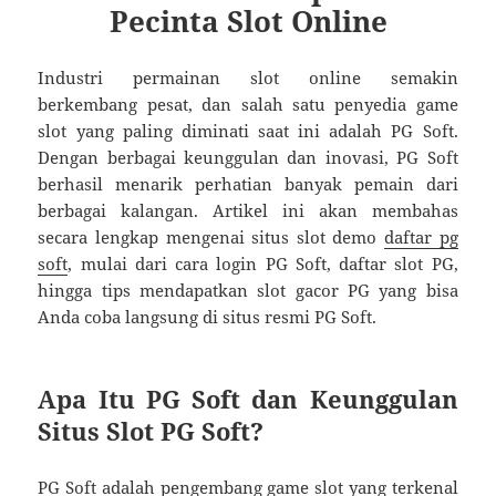
Pecinta Slot Online
Industri permainan slot online semakin
berkembang pesat, dan salah satu penyedia game
slot yang paling diminati saat ini adalah PG Soft.
Dengan berbagai keunggulan dan inovasi, PG Soft
berhasil menarik perhatian banyak pemain dari
berbagai kalangan. Artikel ini akan membahas
secara lengkap mengenai situs slot demo
daftar pg
soft
, mulai dari cara login PG Soft, daftar slot PG,
hingga tips mendapatkan slot gacor PG yang bisa
Anda coba langsung di situs resmi PG Soft.
Apa Itu PG Soft dan Keunggulan
Situs Slot PG Soft?
PG Soft adalah pengembang game slot yang terkenal