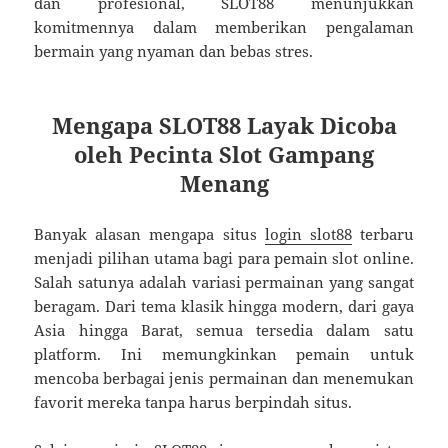
dan profesional, SLOT88 menunjukkan
komitmennya dalam memberikan pengalaman
bermain yang nyaman dan bebas stres.
Mengapa SLOT88 Layak Dicoba
oleh Pecinta Slot Gampang
Menang
Banyak alasan mengapa situs
login slot88
terbaru
menjadi pilihan utama bagi para pemain slot online.
Salah satunya adalah variasi permainan yang sangat
beragam. Dari tema klasik hingga modern, dari gaya
Asia hingga Barat, semua tersedia dalam satu
platform. Ini memungkinkan pemain untuk
mencoba berbagai jenis permainan dan menemukan
favorit mereka tanpa harus berpindah situs.