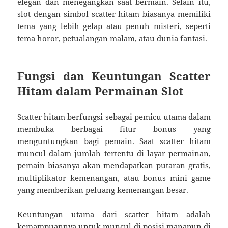
elegan dan menegangkan saat bermain. Selain itu,
slot dengan simbol scatter hitam biasanya memiliki
tema yang lebih gelap atau penuh misteri, seperti
tema horor, petualangan malam, atau dunia fantasi.
Fungsi dan Keuntungan Scatter
Hitam dalam Permainan Slot
Scatter hitam berfungsi sebagai pemicu utama dalam
membuka berbagai fitur bonus yang
menguntungkan bagi pemain. Saat scatter hitam
muncul dalam jumlah tertentu di layar permainan,
pemain biasanya akan mendapatkan putaran gratis,
multiplikator kemenangan, atau bonus mini game
yang memberikan peluang kemenangan besar.
Keuntungan utama dari scatter hitam adalah
kemampuannya untuk muncul di posisi manapun di