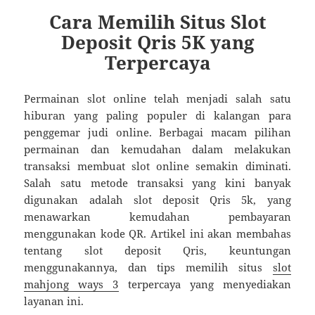
Cara Memilih Situs Slot
Deposit Qris 5K yang
Terpercaya
Permainan slot online telah menjadi salah satu
hiburan yang paling populer di kalangan para
penggemar judi online. Berbagai macam pilihan
permainan dan kemudahan dalam melakukan
transaksi membuat slot online semakin diminati.
Salah satu metode transaksi yang kini banyak
digunakan adalah slot deposit Qris 5k, yang
menawarkan kemudahan pembayaran
menggunakan kode QR. Artikel ini akan membahas
tentang slot deposit Qris, keuntungan
menggunakannya, dan tips memilih situs
slot
mahjong ways 3
terpercaya yang menyediakan
layanan ini.