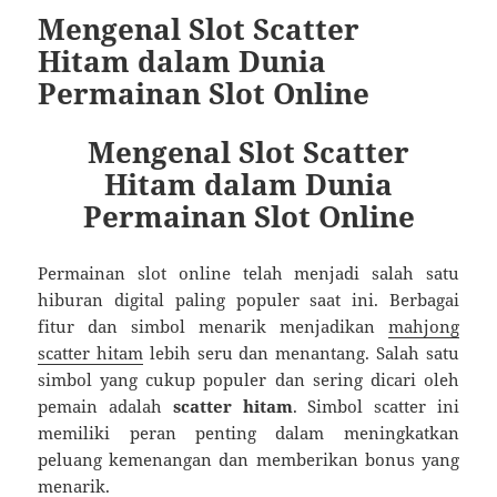
Mengenal Slot Scatter
Hitam dalam Dunia
Permainan Slot Online
Mengenal Slot Scatter
Hitam dalam Dunia
Permainan Slot Online
Permainan slot online telah menjadi salah satu
hiburan digital paling populer saat ini. Berbagai
fitur dan simbol menarik menjadikan
mahjong
scatter hitam
lebih seru dan menantang. Salah satu
simbol yang cukup populer dan sering dicari oleh
pemain adalah
scatter hitam
. Simbol scatter ini
memiliki peran penting dalam meningkatkan
peluang kemenangan dan memberikan bonus yang
menarik.