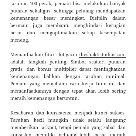
taruhan 100 perak, pemain bisa melakukan banyak
putaran sekaligus, sehingga peluang mendapatkan
kemenangan besar meningkat. Disiplin dalam
bermain juga membantu menghindari kerugian
besar dan mengoptimalkan setiap kesempatan
menang.
Memanfaatkan fitur slot gacor
theshaktistudios.com
adalah langkah penting. Simbol scatter, putaran
gratis, dan bonus multiplier dapat meningkatkan
kemenangan, bahkan dengan taruhan minimal.
Pemain yang memahami cara kerja fitur ini dan
memanfaatkannya dengan tepat akan lebih sering
meraih kemenangan beruntun.
Kesabaran dan konsistensi menjadi kunci sukses.
Taruhan kecil mungkin tidak selalu langsung
memberikan jackpot, tetapi pemain yang sabar dan
konsisten memiliki peluang lebih besar meraih