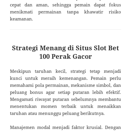
cepat dan aman, sehingga pemain dapat fokus
menikmati permainan tanpa khawatir risiko
keamanan.
Strategi Menang di Situs Slot Bet
100 Perak Gacor
Meskipun taruhan kecil, strategi tetap menjadi
kunci untuk meraih kemenangan. Pemain perlu
memahami pola permainan, mekanisme simbol, dan
peluang bonus agar setiap putaran lebih efektif.
Mengamati riwayat putaran sebelumnya membantu
menentukan momen terbaik untuk menaikkan
taruhan atau menunggu peluang berikutnya.
Manajemen modal menjadi faktor krusial. Dengan