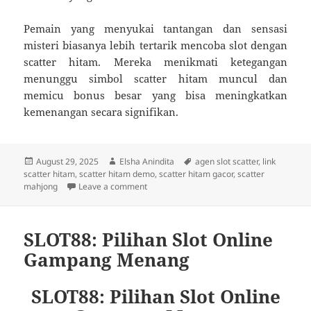
Pemain yang menyukai tantangan dan sensasi
misteri biasanya lebih tertarik mencoba slot dengan
scatter hitam. Mereka menikmati ketegangan
menunggu simbol scatter hitam muncul dan
memicu bonus besar yang bisa meningkatkan
kemenangan secara signifikan.
Posted
Author
Tags
August 29, 2025
Elsha Anindita
agen slot scatter
,
link
on
scatter hitam
,
scatter hitam demo
,
scatter hitam gacor
,
scatter
on Mengenal Slot Scatter Hitam dalam Dun
mahjong
Leave a comment
SLOT88: Pilihan Slot Online
Gampang Menang
SLOT88: Pilihan Slot Online