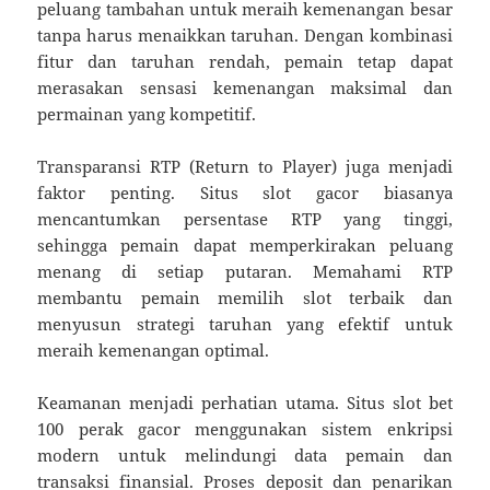
peluang tambahan untuk meraih kemenangan besar
tanpa harus menaikkan taruhan. Dengan kombinasi
fitur dan taruhan rendah, pemain tetap dapat
merasakan sensasi kemenangan maksimal dan
permainan yang kompetitif.
Transparansi RTP (Return to Player) juga menjadi
faktor penting. Situs slot gacor biasanya
mencantumkan persentase RTP yang tinggi,
sehingga pemain dapat memperkirakan peluang
menang di setiap putaran. Memahami RTP
membantu pemain memilih slot terbaik dan
menyusun strategi taruhan yang efektif untuk
meraih kemenangan optimal.
Keamanan menjadi perhatian utama. Situs slot bet
100 perak gacor menggunakan sistem enkripsi
modern untuk melindungi data pemain dan
transaksi finansial. Proses deposit dan penarikan