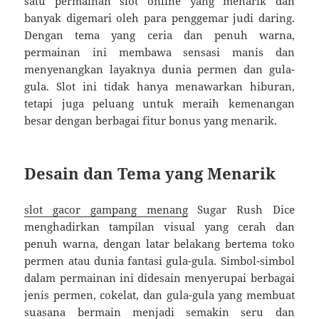
satu permainan slot online yang menarik dan
banyak digemari oleh para penggemar judi daring.
Dengan tema yang ceria dan penuh warna,
permainan ini membawa sensasi manis dan
menyenangkan layaknya dunia permen dan gula-
gula. Slot ini tidak hanya menawarkan hiburan,
tetapi juga peluang untuk meraih kemenangan
besar dengan berbagai fitur bonus yang menarik.
Desain dan Tema yang Menarik
slot gacor gampang menang
Sugar Rush Dice
menghadirkan tampilan visual yang cerah dan
penuh warna, dengan latar belakang bertema toko
permen atau dunia fantasi gula-gula. Simbol-simbol
dalam permainan ini didesain menyerupai berbagai
jenis permen, cokelat, dan gula-gula yang membuat
suasana bermain menjadi semakin seru dan