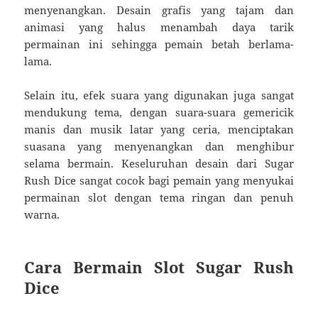
menyenangkan. Desain grafis yang tajam dan
animasi yang halus menambah daya tarik
permainan ini sehingga pemain betah berlama-
lama.
Selain itu, efek suara yang digunakan juga sangat
mendukung tema, dengan suara-suara gemericik
manis dan musik latar yang ceria, menciptakan
suasana yang menyenangkan dan menghibur
selama bermain. Keseluruhan desain dari Sugar
Rush Dice sangat cocok bagi pemain yang menyukai
permainan slot dengan tema ringan dan penuh
warna.
Cara Bermain Slot Sugar Rush
Dice