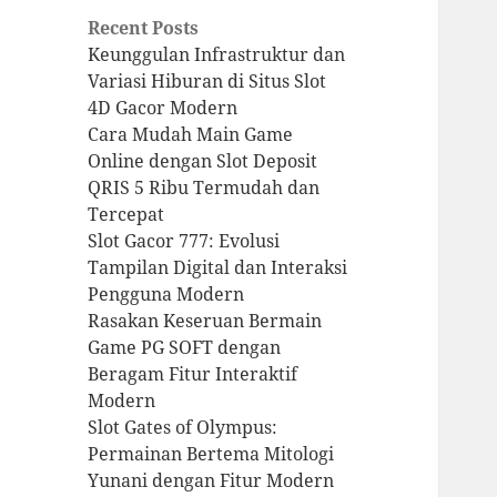
Recent Posts
Keunggulan Infrastruktur dan
Variasi Hiburan di Situs Slot
4D Gacor Modern
Cara Mudah Main Game
Online dengan Slot Deposit
QRIS 5 Ribu Termudah dan
Tercepat
Slot Gacor 777: Evolusi
Tampilan Digital dan Interaksi
Pengguna Modern
Rasakan Keseruan Bermain
Game PG SOFT dengan
Beragam Fitur Interaktif
Modern
Slot Gates of Olympus:
Permainan Bertema Mitologi
Yunani dengan Fitur Modern