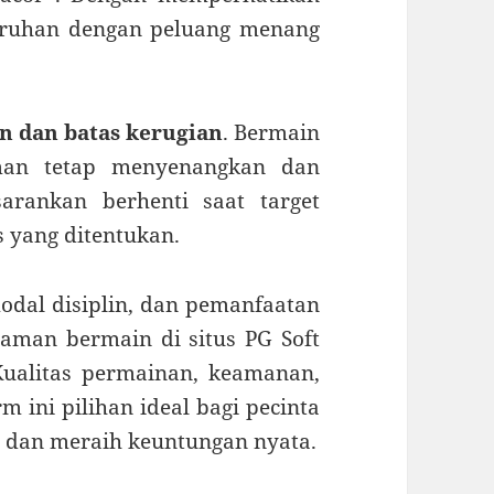
aruhan dengan peluang menang
n dan batas kerugian
. Bermain
aman tetap menyenangkan dan
arankan berhenti saat target
s yang ditentukan.
modal disiplin, dan pemanfaatan
laman bermain di situs PG Soft
ualitas permainan, keamanan,
m ini pilihan ideal bagi pecinta
as dan meraih keuntungan nyata.