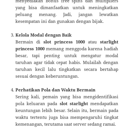
menyediakan bonus free spins dan multipliers
yang bisa dimanfaatkan untuk meningkatkan
peluang menang. Jadi, jangan lewatkan
kesempatan ini dan gunakan dengan bijak.
Kelola Modal dengan Baik
Bermain di
slot princess 1000
atau
starlight
princess 1000
memang menggoda karena hadiah
besar, tapi penting untuk mengatur modal
taruhan agar tidak cepat habis. Mulailah dengan
taruhan kecil lalu tingkatkan secara bertahap
sesuai dengan keberuntungan.
Perhatikan Pola dan Waktu Bermain
Sering kali, pemain yang bisa mengidentifikasi
pola keluaran pada
slot starlight
mendapatkan
keuntungan lebih besar. Selain itu, bermain pada
waktu tertentu juga bisa mempengaruhi tingkat
kemenangan, terutama saat server sedang ramai.