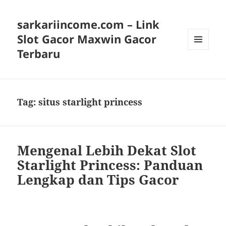
sarkariincome.com – Link
Slot Gacor Maxwin Gacor
Terbaru
MENU
AND
WIDGETS
Tag:
situs starlight princess
Mengenal Lebih Dekat Slot
Starlight Princess: Panduan
Lengkap dan Tips Gacor