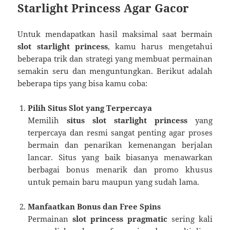
Starlight Princess Agar Gacor
Untuk mendapatkan hasil maksimal saat bermain
slot starlight princess
, kamu harus mengetahui
beberapa trik dan strategi yang membuat permainan
semakin seru dan menguntungkan. Berikut adalah
beberapa tips yang bisa kamu coba:
Pilih Situs Slot yang Terpercaya
Memilih
situs slot starlight princess
yang
terpercaya dan resmi sangat penting agar proses
bermain dan penarikan kemenangan berjalan
lancar. Situs yang baik biasanya menawarkan
berbagai bonus menarik dan promo khusus
untuk pemain baru maupun yang sudah lama.
Manfaatkan Bonus dan Free Spins
Permainan
slot princess pragmatic
sering kali