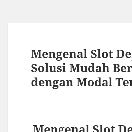
Mengenal Slot De
Solusi Mudah Ber
dengan Modal Te
Mengenal Slot De