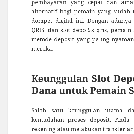
pembayaran yang cepat dan aman
alternatif bagi pemain yang sudah 
dompet digital ini. Dengan adanya p
QRIS, dan slot depo 5k qris, pemai
metode deposit yang paling nyaman
mereka.
Keunggulan Slot Depo
Dana untuk Pemain S
Salah satu keunggulan utama da
kemudahan proses deposit. Anda 
rekening atau melakukan transfer a