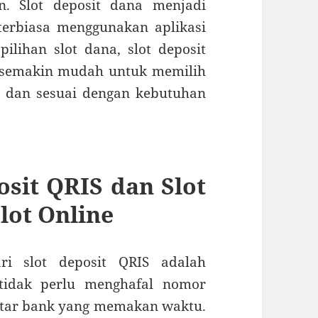
. Slot deposit dana menjadi
terbiasa menggunakan aplikasi
ilihan slot dana, slot deposit
n semakin mudah untuk memilih
 dan sesuai dengan kebutuhan
sit QRIS dan Slot
lot Online
ri slot deposit QRIS adalah
tidak perlu menghafal nomor
ntar bank yang memakan waktu.