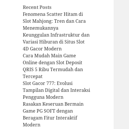
Recent Posts
Fenomena Scatter Hitam di
Slot Mahjong: Tren dan Cara
Menemukannya
Keunggulan Infrastruktur dan
Variasi Hiburan di Situs Slot
4D Gacor Modern
Cara Mudah Main Game
Online dengan Slot Deposit
QRIS 5 Ribu Termudah dan
Tercepat
Slot Gacor 777: Evolusi
Tampilan Digital dan Interaksi
Pengguna Modern
Rasakan Keseruan Bermain
Game PG SOFT dengan
Beragam Fitur Interaktif
Modern