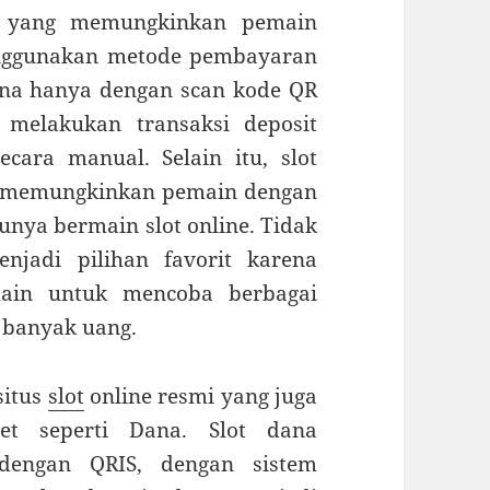
an yang memungkinkan pemain
enggunakan metode pembayaran
rena hanya dengan scan kode QR
 melakukan transaksi deposit
cara manual. Selain itu, slot
ibu memungkinkan pemain dengan
unya bermain slot online. Tidak
njadi pilihan favorit karena
emain untuk mencoba berbagai
 banyak uang.
situs
slot
online resmi yang juga
let seperti Dana. Slot dana
engan QRIS, dengan sistem