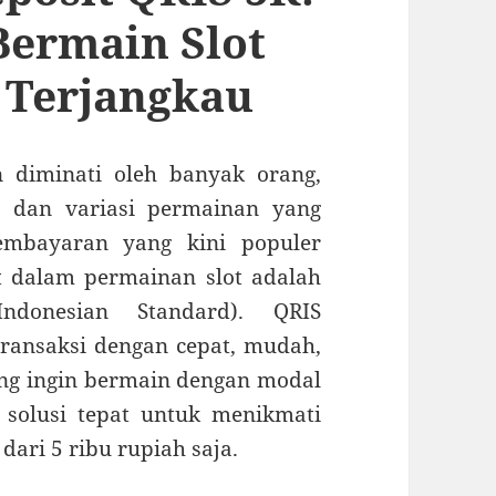
Bermain Slot
 Terjangkau
n diminati oleh banyak orang,
 dan variasi permainan yang
embayaran yang kini populer
 dalam permainan slot adalah
donesian Standard). QRIS
ansaksi dengan cepat, mudah,
ng ingin bermain dengan modal
i solusi tepat untuk menikmati
dari 5 ribu rupiah saja.