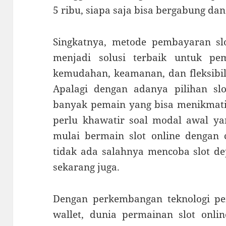
5 ribu, siapa saja bisa bergabung d
Singkatnya, metode pembayaran slo
menjadi solusi terbaik untuk pe
kemudahan, keamanan, dan fleksibil
Apalagi dengan adanya pilihan slo
banyak pemain yang bisa menikmati
perlu khawatir soal modal awal yan
mulai bermain slot online dengan 
tidak ada salahnya mencoba slot de
sekarang juga.
Dengan perkembangan teknologi pe
wallet, dunia permainan slot onl