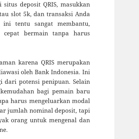
 situs deposit QRIS, masukkan
atau slot 5k, dan transaksi Anda
l ini tentu sangat membantu,
n cepat bermain tanpa harus
t aman karena QRIS merupakan
awasi oleh Bank Indonesia. Ini
 dari potensi penipuan. Selain
n kemudahan bagi pemain baru
npa harus mengeluarkan modal
ar jumlah nominal deposit, tapi
yak orang untuk mengenal dan
ne.