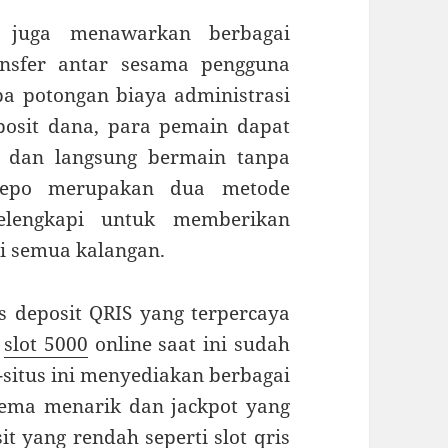
a juga menawarkan berbagai
ansfer antar sesama pengguna
pa potongan biaya administrasi
osit dana, para pemain dapat
 dan langsung bermain tanpa
depo merupakan dua metode
elengkapi untuk memberikan
i semua kalangan.
s deposit QRIS yang terpercaya
s
slot 5000
online saat ini sudah
s-situs ini menyediakan berbagai
tema menarik dan jackpot yang
 yang rendah seperti slot qris