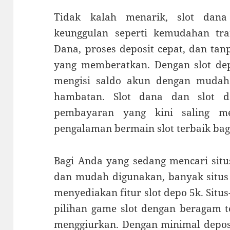
Tidak kalah menarik, slot dan
keunggulan seperti kemudahan tr
Dana, proses deposit cepat, dan tan
yang memberatkan. Dengan slot dep
mengisi saldo akun dengan mudah
hambatan. Slot dana dan slot 
pembayaran yang kini saling m
pengalaman bermain slot terbaik bag
Bagi Anda yang sedang mencari situ
dan mudah digunakan, banyak situ
menyediakan fitur slot depo 5k. Situ
pilihan game slot dengan beragam 
menggiurkan. Dengan minimal deposit