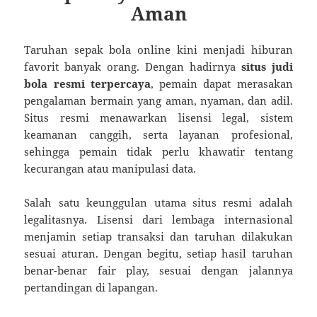
Aman
Taruhan sepak bola online kini menjadi hiburan
favorit banyak orang. Dengan hadirnya
situs judi
bola resmi terpercaya
, pemain dapat merasakan
pengalaman bermain yang aman, nyaman, dan adil.
Situs resmi menawarkan lisensi legal, sistem
keamanan canggih, serta layanan profesional,
sehingga pemain tidak perlu khawatir tentang
kecurangan atau manipulasi data.
Salah satu keunggulan utama situs resmi adalah
legalitasnya. Lisensi dari lembaga internasional
menjamin setiap transaksi dan taruhan dilakukan
sesuai aturan. Dengan begitu, setiap hasil taruhan
benar-benar fair play, sesuai dengan jalannya
pertandingan di lapangan.