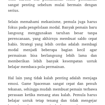
sangat penting sebelum mulai bermain dengan
serius.
Selain memahami mekanisme, pemula juga harus
fokus pada pengelolaan modal. Banyak pemain baru
langsung menggunakan taruhan besar tanpa
perencanaan, yang akhirnya membuat saldo cepat
habis. Strategi yang lebih cerdas adalah membagi
modal menjadi beberapa bagian kecil agar
permainan bisa berlangsung lebih lama dan
memberikan lebih banyak kesempatan untuk
belajar membaca pola permainan.
Hal lain yang tidak kalah penting adalah menjaga
emosi. Game Spaceman sangat cepat dan penuh
tekanan, sehingga mudah membuat pemain terbawa
perasaan ketika menang atau kalah. Pemula harus
belajar untuk tetap tenang dan tidak mengejar