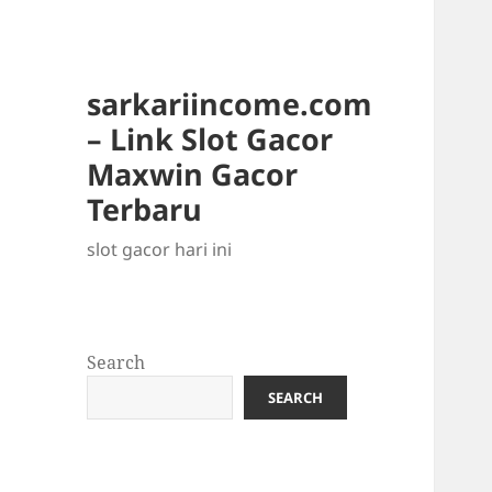
sarkariincome.com
– Link Slot Gacor
Maxwin Gacor
Terbaru
slot gacor hari ini
Search
SEARCH