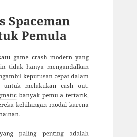
as Spaceman
tuk Pemula
satu game crash modern yang
in tidak hanya mengandalkan
engambil keputusan cepat dalam
 untuk melakukan cash out.
gmatic
banyak pemula tertarik,
reka kehilangan modal karena
mainan.
yang paling penting adalah