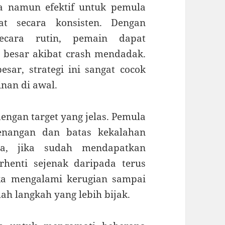
na namun efektif untuk pemula
t secara konsisten. Dengan
ecara rutin, pemain dapat
 besar akibat crash mendadak.
sar, strategi ini sangat cocok
nan di awal.
engan target yang jelas. Pemula
enangan dan batas kekalahan
ya, jika sudah mendapatkan
rhenti sejenak daripada terus
ika mengalami kerugian sampai
lah langkah yang lebih bijak.