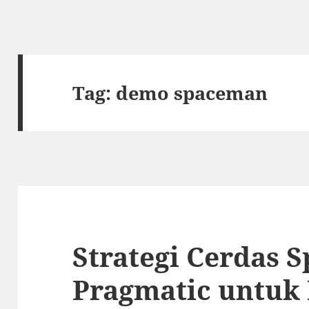
Tag:
demo spaceman
Strategi Cerdas 
Pragmatic untuk