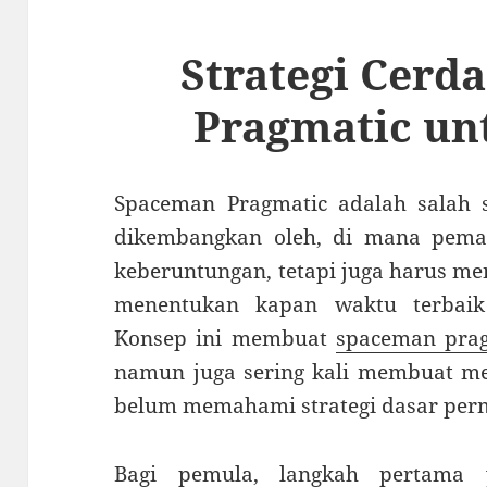
Strategi Cerd
Pragmatic un
Spaceman Pragmatic
adalah salah 
dikembangkan oleh, di mana pema
keberuntungan, tetapi juga harus m
menentukan kapan waktu terbaik
Konsep ini membuat
spaceman pra
namun juga sering kali membuat me
belum memahami strategi dasar per
Bagi pemula, langkah pertama 