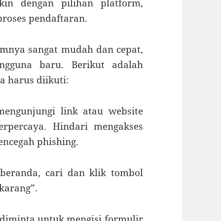
kin dengan pilihan platform,
proses pendaftaran.
umnya sangat mudah dan cepat,
gguna baru. Berikut adalah
 harus diikuti:
mengunjungi link atau website
erpercaya. Hindari mengakses
mencegah phishing.
beranda, cari dan klik tombol
ekarang”.
 diminta untuk mengisi formulir