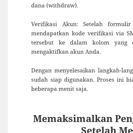
dana (withdraw).
Verifikasi Akun: Setelah formuli
mendapatkan kode verifikasi via S
tersebut ke dalam kolom yang d
mengaktifkan akun Anda.
Dengan menyelesaikan langkah-lang
sudah siap digunakan. Proses ini 
beberapa menit saja.
Memaksimalkan Pen
Setelah Me