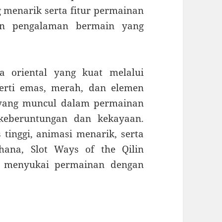
 menarik serta fitur permainan
an pengalaman bermain yang
 oriental yang kuat melalui
erti emas, merah, dan elemen
l yang muncul dalam permainan
keberuntungan dan kekayaan.
 tinggi, animasi menarik, serta
ana, Slot Ways of the Qilin
g menyukai permainan dengan