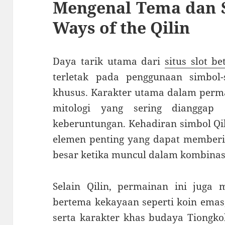
Mengenal Tema dan 
Ways of the Qilin
Daya tarik utama dari
situs slot b
terletak pada penggunaan simbol
khusus. Karakter utama dalam perma
mitologi yang sering dianggap 
keberuntungan. Kehadiran simbol Qil
elemen penting yang dapat memberi
besar ketika muncul dalam kombinasi
Selain Qilin, permainan ini juga 
bertema kekayaan seperti koin emas, 
serta karakter khas budaya Tiongko