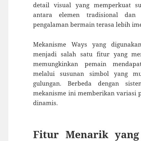
detail visual yang memperkuat s
antara elemen tradisional dan
pengalaman bermain terasa lebih ime
Mekanisme Ways yang digunakan
menjadi salah satu fitur yang me
memungkinkan pemain mendapat
melalui susunan simbol yang mu
gulungan. Berbeda dengan siste
mekanisme ini memberikan variasi 
dinamis.
Fitur Menarik yang