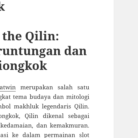
k
 the Qilin:
runtungan dan
Tiongkok
atwin
merupakan salah satu
gkat tema budaya dan mitologi
ol makhluk legendaris Qilin.
ngkok, Qilin dikenal sebagai
 kedamaian, dan kemakmuran.
tasi ke dalam permainan slot