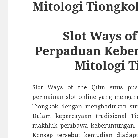
Mitologi Tiongko
Slot Ways of
Perpaduan Kebe
Mitologi 
Slot Ways of the Qilin
situs pus
permainan slot online yang mengan
Tiongkok dengan menghadirkan simb
Dalam kepercayaan tradisional Tio
makhluk pembawa keberuntungan,
Konsep tersebut kemudian diadap