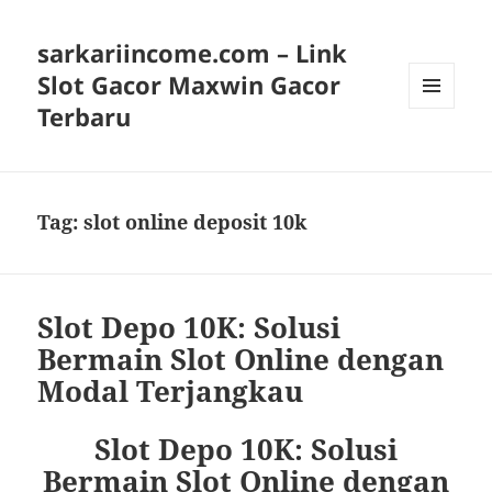
sarkariincome.com – Link
Slot Gacor Maxwin Gacor
Terbaru
MENU
AND
WIDGETS
Tag:
slot online deposit 10k
Slot Depo 10K: Solusi
Bermain Slot Online dengan
Modal Terjangkau
Slot Depo 10K: Solusi
Bermain Slot Online dengan