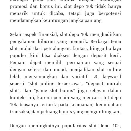
promosi dan bonus ini, slot depo 10k tidak hanya
menarik untuk dicoba, tetapi juga berpotensi
mendatangkan keuntungan jangka panjang.
Selain aspek finansial, slot depo 10k menghadirkan
pengalaman hiburan yang menarik. Berbagai tema
slot mulai dari petualangan, fantasi, hingga budaya
populer kini bisa diakses dengan deposit kecil.
Pemain dapat memilih permainan yang sesuai
dengan selera dan mood, menjadikan slot online
lebih menyenangkan dan variatif. LSI keyword
seperti “slot online terpercaya”, “deposit murah
slot”, dan “game slot bonus” juga relevan dalam
konteks ini, karena pemain yang mencari slot depo
10k biasanya tertarik pada keamanan, kemudahan
transaksi, dan peluang bonus yang menguntungkan.
Dengan meningkatnya popularitas slot depo 10k,