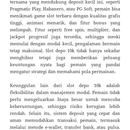
ternama yang mendukung deposit kecil ini, seperti
Pragmatic Play, Habanero, atau PG Soft, pemain bisa
menikmati game slot terbaru dengan kualitas grafis
tinggi, animasi menarik, dan fitur bonus yang
melimpah. Fitur seperti free spin, multiplier, dan
jackpot progresif juga tersedia, sehingga meski
memulai dengan modal kecil, pengalaman bermain
tetap maksimal. Slot depo 10k tidak hanya sekadar
menghibur tetapi juga memberikan peluang
keuntungan nyata bagi pemain yang pandai
mengatur strategi dan memahami pola permainan.
Keunggulan lain dari slot depo 10k adalah
fleksibilitas dalam manajemen modal. Pemain tidak
perlu mengeluarkan biaya besar untuk mencoba
keberuntungan, sehingga risiko kerugian lebih
rendah. Selain itu, sistem deposit yang cepat dan
aman memudahkan transaksi pemain, termasuk
melalui metode e-wallet, transfer bank, atau pulsa.