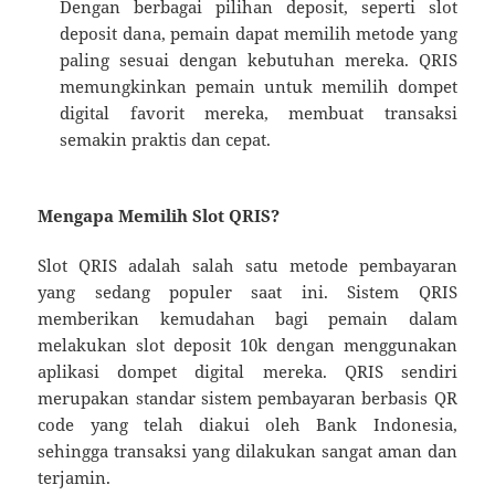
Dengan berbagai pilihan deposit, seperti slot
deposit dana, pemain dapat memilih metode yang
paling sesuai dengan kebutuhan mereka. QRIS
memungkinkan pemain untuk memilih dompet
digital favorit mereka, membuat transaksi
semakin praktis dan cepat.
Mengapa Memilih Slot QRIS?
Slot QRIS adalah salah satu metode pembayaran
yang sedang populer saat ini. Sistem QRIS
memberikan kemudahan bagi pemain dalam
melakukan slot deposit 10k dengan menggunakan
aplikasi dompet digital mereka. QRIS sendiri
merupakan standar sistem pembayaran berbasis QR
code yang telah diakui oleh Bank Indonesia,
sehingga transaksi yang dilakukan sangat aman dan
terjamin.