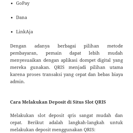
GoPay
Dana
LinkAja
Dengan adanya berbagai pilihan metode
pembayaran, pemain dapat lebih mudah
menyesuaikan dengan aplikasi dompet digital yang
mereka gunakan. QRIS menjadi pilihan utama
karena proses transaksi yang cepat dan bebas biaya
admin.
Cara Melakukan Deposit di Situs Slot QRIS
Melakukan slot deposit qris sangat mudah dan
cepat. Berikut adalah langkah-langkah untuk
melakukan deposit menggunakan QRIS: