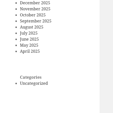
December 2025
November 2025
October 2025
September 2025
August 2025
July 2025
June 2025
May 2025
April 2025
Categories
Uncategorized