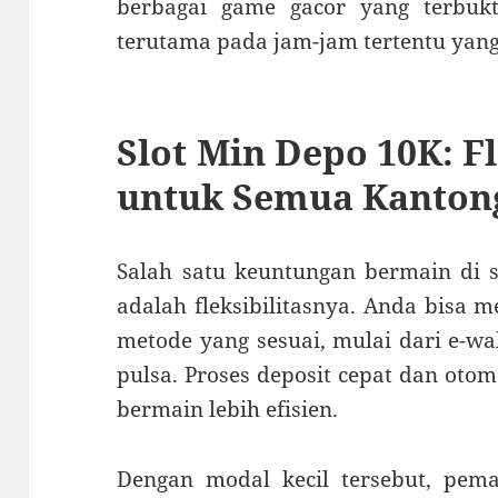
berbagai game gacor yang terbukt
terutama pada jam-jam tertentu yang 
Slot Min Depo 10K: F
untuk Semua Kanton
Salah satu keuntungan bermain di s
adalah fleksibilitasnya. Anda bisa
metode yang sesuai, mulai dari e-wal
pulsa. Proses deposit cepat dan ot
bermain lebih efisien.
Dengan modal kecil tersebut, pema