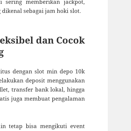
i sering memberikan jackpot,
dikenal sebagai jam hoki slot.
leksibel dan Cocok
g
itus dengan slot min depo 10k
 melakukan deposit menggunakan
let, transfer bank lokal, hingga
omatis juga membuat pengalaman
in tetap bisa mengikuti event