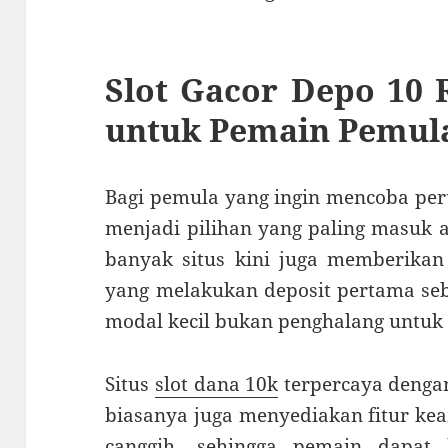
Slot Gacor Depo 10 R
untuk Pemain Pemul
Bagi pemula yang ingin mencoba peru
menjadi pilihan yang paling masuk a
banyak situs kini juga memberika
yang melakukan deposit pertama sebe
modal kecil bukan penghalang untuk
Situs
slot dana 10k
terpercaya dengan
biasanya juga menyediakan fitur ke
canggih, sehingga pemain dapat