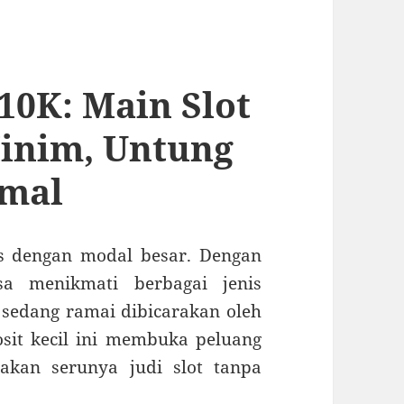
10K: Main Slot
inim, Untung
mal
us dengan modal besar. Dengan
a menikmati berbagai jenis
 sedang ramai dibicarakan oleh
sit kecil ini membuka peluang
akan serunya judi slot tanpa