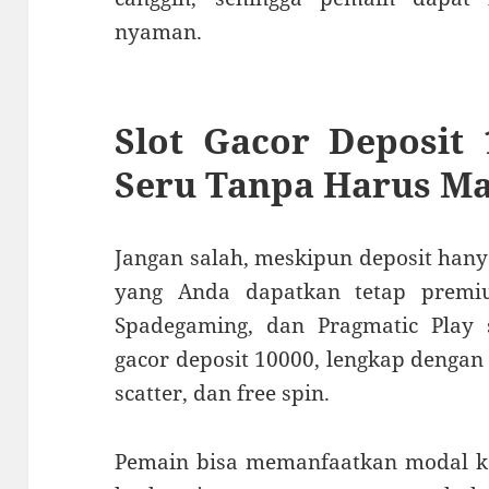
nyaman.
Slot Gacor Deposit
Seru Tanpa Harus M
Jangan salah, meskipun deposit hany
yang Anda dapatkan tetap premiu
Spadegaming, dan Pragmatic Play
gacor deposit 10000, lengkap dengan f
scatter, dan free spin.
Pemain bisa memanfaatkan modal ke