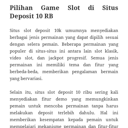
Pilihan Game Slot di Situs
Deposit 10 RB
Situs slot deposit 10k umumnya menyediakan
berbagai jenis permainan yang dapat dipilih sesuai
dengan selera pemain. Beberapa permainan yang
populer di situs-situs ini antara lain slot klasik,
video slot, dan jackpot progresif. Semua jenis
permainan ini memiliki tema dan fitur yang
berbeda-beda, memberikan pengalaman bermain
yang bervariasi.
Selain itu, situs slot deposit 10 ribu sering kali
menyediakan fitur demo yang memungkinkan
pemain untuk mencoba permainan tanpa harus
melakukan deposit terlebih dahulu. Hal ini
memberikan kesempatan kepada pemain untuk
mempelajari mekanisme permainan dan fitur-fitur