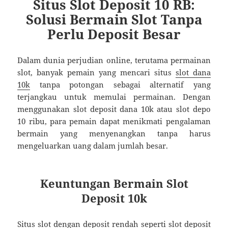
Situs Slot Deposit 10 RB:
Solusi Bermain Slot Tanpa
Perlu Deposit Besar
Dalam dunia perjudian online, terutama permainan
slot, banyak pemain yang mencari situs
slot dana
10k
tanpa potongan sebagai alternatif yang
terjangkau untuk memulai permainan. Dengan
menggunakan slot deposit dana 10k atau slot depo
10 ribu, para pemain dapat menikmati pengalaman
bermain yang menyenangkan tanpa harus
mengeluarkan uang dalam jumlah besar.
Keuntungan Bermain Slot
Deposit 10k
Situs slot dengan deposit rendah seperti slot deposit