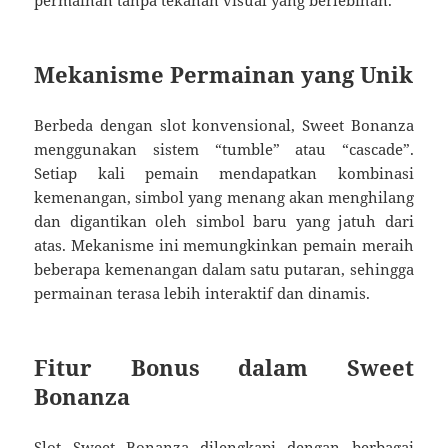
permainan tanpa tekanan visual yang berlebihan.
Mekanisme Permainan yang Unik
Berbeda dengan slot konvensional, Sweet Bonanza
menggunakan sistem “tumble” atau “cascade”.
Setiap kali pemain mendapatkan kombinasi
kemenangan, simbol yang menang akan menghilang
dan digantikan oleh simbol baru yang jatuh dari
atas. Mekanisme ini memungkinkan pemain meraih
beberapa kemenangan dalam satu putaran, sehingga
permainan terasa lebih interaktif dan dinamis.
Fitur Bonus dalam Sweet
Bonanza
Slot Sweet Bonanza dilengkapi dengan berbagai