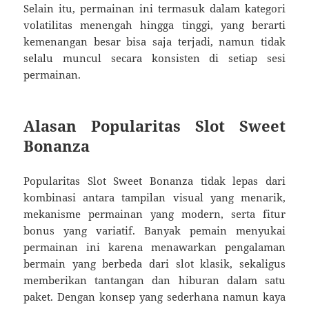
Selain itu, permainan ini termasuk dalam kategori
volatilitas menengah hingga tinggi, yang berarti
kemenangan besar bisa saja terjadi, namun tidak
selalu muncul secara konsisten di setiap sesi
permainan.
Alasan Popularitas Slot Sweet
Bonanza
Popularitas Slot Sweet Bonanza tidak lepas dari
kombinasi antara tampilan visual yang menarik,
mekanisme permainan yang modern, serta fitur
bonus yang variatif. Banyak pemain menyukai
permainan ini karena menawarkan pengalaman
bermain yang berbeda dari slot klasik, sekaligus
memberikan tantangan dan hiburan dalam satu
paket. Dengan konsep yang sederhana namun kaya