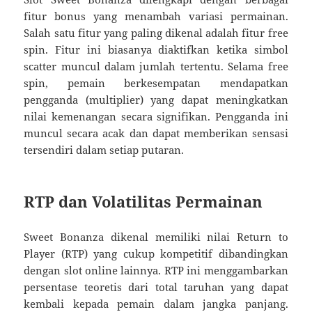
fitur bonus yang menambah variasi permainan.
Salah satu fitur yang paling dikenal adalah fitur free
spin. Fitur ini biasanya diaktifkan ketika simbol
scatter muncul dalam jumlah tertentu. Selama free
spin, pemain berkesempatan mendapatkan
pengganda (multiplier) yang dapat meningkatkan
nilai kemenangan secara signifikan. Pengganda ini
muncul secara acak dan dapat memberikan sensasi
tersendiri dalam setiap putaran.
RTP dan Volatilitas Permainan
Sweet Bonanza dikenal memiliki nilai Return to
Player (RTP) yang cukup kompetitif dibandingkan
dengan slot online lainnya. RTP ini menggambarkan
persentase teoretis dari total taruhan yang dapat
kembali kepada pemain dalam jangka panjang.