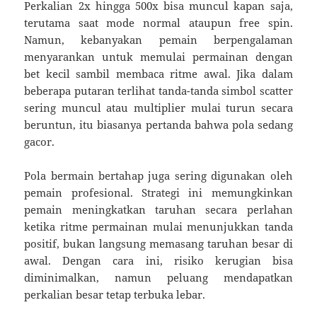
Perkalian 2x hingga 500x bisa muncul kapan saja,
terutama saat mode normal ataupun free spin.
Namun, kebanyakan pemain berpengalaman
menyarankan untuk memulai permainan dengan
bet kecil sambil membaca ritme awal. Jika dalam
beberapa putaran terlihat tanda-tanda simbol scatter
sering muncul atau multiplier mulai turun secara
beruntun, itu biasanya pertanda bahwa pola sedang
gacor.
Pola bermain bertahap juga sering digunakan oleh
pemain profesional. Strategi ini memungkinkan
pemain meningkatkan taruhan secara perlahan
ketika ritme permainan mulai menunjukkan tanda
positif, bukan langsung memasang taruhan besar di
awal. Dengan cara ini, risiko kerugian bisa
diminimalkan, namun peluang mendapatkan
perkalian besar tetap terbuka lebar.