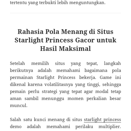
tertentu yang terbukti lebih menguntungkan.
Rahasia Pola Menang di Situs
Starlight Princess Gacor untuk
Hasil Maksimal
Setelah memilih situs yang tepat, langkah
berikutnya adalah memahami bagaimana pola
permainan Starlight Princess bekerja. Game ini
dikenal karena volatilitasnya yang tinggi, sehingga
pemain perlu strategi yang tepat agar modal tetap
aman sambil menunggu momen perkalian besar
muncul.
Salah satu kunci menang di situs
starlight princess
demo adalah memahami perilaku multiplier.