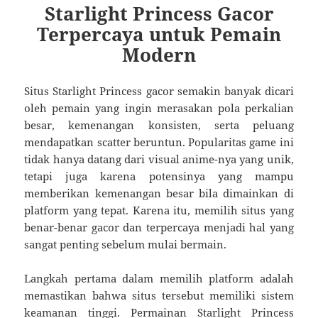
Starlight Princess Gacor
Terpercaya untuk Pemain
Modern
Situs Starlight Princess gacor semakin banyak dicari
oleh pemain yang ingin merasakan pola perkalian
besar, kemenangan konsisten, serta peluang
mendapatkan scatter beruntun. Popularitas game ini
tidak hanya datang dari visual anime-nya yang unik,
tetapi juga karena potensinya yang mampu
memberikan kemenangan besar bila dimainkan di
platform yang tepat. Karena itu, memilih situs yang
benar-benar gacor dan terpercaya menjadi hal yang
sangat penting sebelum mulai bermain.
Langkah pertama dalam memilih platform adalah
memastikan bahwa situs tersebut memiliki sistem
keamanan tinggi. Permainan Starlight Princess