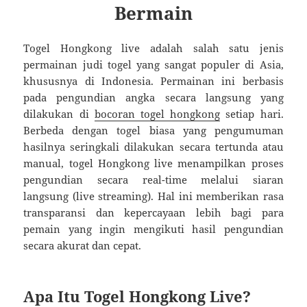
Bermain
Togel Hongkong live adalah salah satu jenis
permainan judi togel yang sangat populer di Asia,
khususnya di Indonesia. Permainan ini berbasis
pada pengundian angka secara langsung yang
dilakukan di
bocoran togel hongkong
setiap hari.
Berbeda dengan togel biasa yang pengumuman
hasilnya seringkali dilakukan secara tertunda atau
manual, togel Hongkong live menampilkan proses
pengundian secara real-time melalui siaran
langsung (live streaming). Hal ini memberikan rasa
transparansi dan kepercayaan lebih bagi para
pemain yang ingin mengikuti hasil pengundian
secara akurat dan cepat.
Apa Itu Togel Hongkong Live?