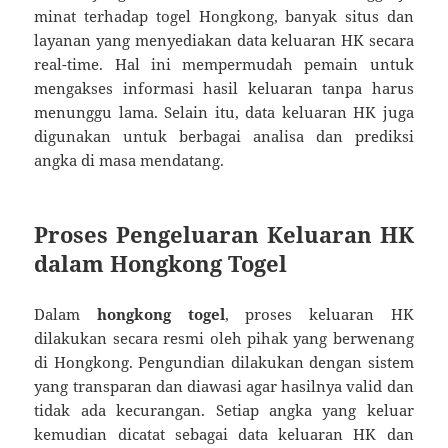
minat terhadap togel Hongkong, banyak situs dan
layanan yang menyediakan data keluaran HK secara
real-time. Hal ini mempermudah pemain untuk
mengakses informasi hasil keluaran tanpa harus
menunggu lama. Selain itu, data keluaran HK juga
digunakan untuk berbagai analisa dan prediksi
angka di masa mendatang.
Proses Pengeluaran Keluaran HK
dalam Hongkong Togel
Dalam
hongkong togel
, proses keluaran HK
dilakukan secara resmi oleh pihak yang berwenang
di Hongkong. Pengundian dilakukan dengan sistem
yang transparan dan diawasi agar hasilnya valid dan
tidak ada kecurangan. Setiap angka yang keluar
kemudian dicatat sebagai data keluaran HK dan