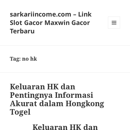
sarkariincome.com – Link
Slot Gacor Maxwin Gacor
Terbaru
MENU
AND
WIDGETS
Tag:
no hk
Keluaran HK dan
Pentingnya Informasi
Akurat dalam Hongkong
Togel
Keluaran HK dan