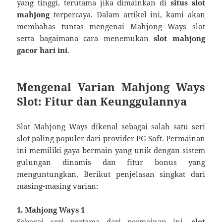
yang tinggi, terutama jika dimainkan di
situs slot
mahjong
terpercaya. Dalam artikel ini, kami akan
membahas tuntas mengenai Mahjong Ways slot
serta bagaimana cara menemukan
slot mahjong
gacor hari ini
.
Mengenal Varian Mahjong Ways
Slot: Fitur dan Keunggulannya
Slot Mahjong Ways dikenal sebagai salah satu seri
slot paling populer dari provider PG Soft. Permainan
ini memiliki gaya bermain yang unik dengan sistem
gulungan dinamis dan fitur bonus yang
menguntungkan. Berikut penjelasan singkat dari
masing-masing varian:
1. Mahjong Ways 1
Sebagai seri pertama dari permainan ini,
slot