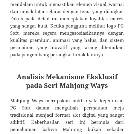
mendalam untuk memastikan elemen visual, warna,
dan musik latar selaras dengan tema yang diangkat.
Fokus pada detail ini menciptakan loyalitas merek
yang sangat kuat. Ketika pengguna melihat logo PG
Soft, mereka segera mengasosiasikannya dengan
kualitas premium, animasi yang halus, dan sistem
permainan yang inovatif yang jarang ditemukan
pada pengembang perangkat lunak lainnya.
Analisis Mekanisme Eksklusif
pada Seri Mahjong Ways
Mahjong Ways merupakan bukti nyata kejeniusan
PG Soft dalam mengubah permainan meja
tradisional menjadi format slot digital yang sangat
adiktif. Keberhasilan seri ini bermula dari
pemahaman bahwa Mahjong bukan sekadar