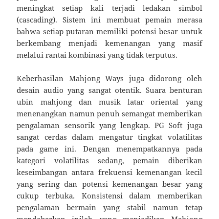
meningkat setiap kali terjadi ledakan simbol
(cascading). Sistem ini membuat pemain merasa
bahwa setiap putaran memiliki potensi besar untuk
berkembang menjadi kemenangan yang masif
melalui rantai kombinasi yang tidak terputus.
Keberhasilan Mahjong Ways juga didorong oleh
desain audio yang sangat otentik. Suara benturan
ubin mahjong dan musik latar oriental yang
menenangkan namun penuh semangat memberikan
pengalaman sensorik yang lengkap. PG Soft juga
sangat cerdas dalam mengatur tingkat volatilitas
pada game ini. Dengan menempatkannya pada
kategori volatilitas sedang, pemain diberikan
keseimbangan antara frekuensi kemenangan kecil
yang sering dan potensi kemenangan besar yang
cukup terbuka. Konsistensi dalam memberikan
pengalaman bermain yang stabil namun tetap