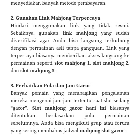
menyediakan banyak metode pembayaran.
2. Gunakan Link Mahjong Terpercaya
Hindari menggunakan link yang tidak resmi.
Sebaiknya, gunakan
link mahjong
yang sudah
diverifikasi agar Anda bisa langsung terhubung
dengan permainan asli tanpa gangguan. Link yang
terpercaya biasanya memberikan akses langsung ke
permainan seperti
slot mahjong 1
,
slot mahjong 2
,
dan
slot mahjong 3
.
3. Perhatikan Pola dan Jam Gacor
Banyak pemain yang membagikan pengalaman
mereka mengenai jam-jam tertentu saat slot sedang
“gacor”.
Slot mahjong gacor hari ini
biasanya
ditentukan berdasarkan pola permainan
sebelumnya. Anda bisa mengikuti grup atau forum
yang sering membahas jadwal
mahjong slot gacor
.