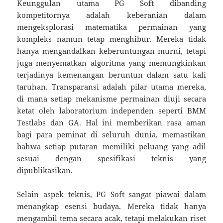
Keunggulan utama PG Soft dibanding
kompetitornya adalah keberanian dalam
mengeksplorasi matematika permainan yang
kompleks namun tetap menghibur. Mereka tidak
hanya mengandalkan keberuntungan murni, tetapi
juga menyematkan algoritma yang memungkinkan
terjadinya kemenangan beruntun dalam satu kali
taruhan. Transparansi adalah pilar utama mereka,
di mana setiap mekanisme permainan diuji secara
ketat oleh laboratorium independen seperti BMM
Testlabs dan GA. Hal ini memberikan rasa aman
bagi para peminat di seluruh dunia, memastikan
bahwa setiap putaran memiliki peluang yang adil
sesuai dengan spesifikasi teknis yang
dipublikasikan.
Selain aspek teknis, PG Soft sangat piawai dalam
menangkap esensi budaya. Mereka tidak hanya
mengambil tema secara acak, tetapi melakukan riset