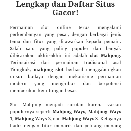
Lengkap dan Daftar Situs
Gacor!
Permainan slot online terus mengalami
perkembangan yang pesat, dengan berbagai jenis
tema dan fitur yang ditawarkan kepada pemain.
Salah satu yang paling populer dan banyak
dibicarakan akhir-akhir ini adalah
slot Mahjong
.
Terinspirasi dari permainan tradisional asal
Tiongkok,
mahjong slot
berhasil menggabungkan
unsur budaya dengan mekanisme permainan
modern yang menghibur dan berpotensi
memberikan keuntungan besar.
Slot Mahjong menjadi sorotan karena varian
populernya seperti
Mahjong Ways
,
Mahjong Ways
1
,
Mahjong Ways 2
, dan
Mahjong Ways 3
. Ketiganya
hadir dengan fitur menarik dan peluang menang