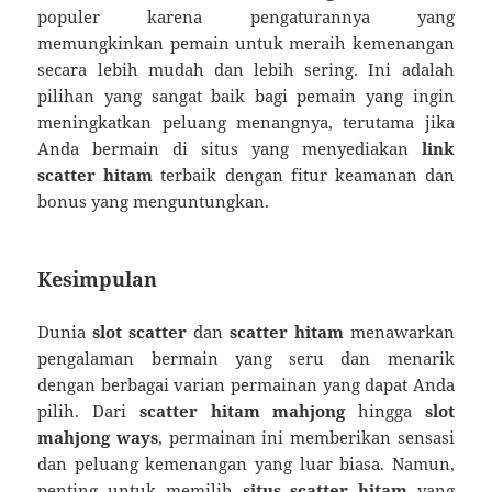
populer karena pengaturannya yang
memungkinkan pemain untuk meraih kemenangan
secara lebih mudah dan lebih sering. Ini adalah
pilihan yang sangat baik bagi pemain yang ingin
meningkatkan peluang menangnya, terutama jika
Anda bermain di situs yang menyediakan
link
scatter hitam
terbaik dengan fitur keamanan dan
bonus yang menguntungkan.
Kesimpulan
Dunia
slot scatter
dan
scatter hitam
menawarkan
pengalaman bermain yang seru dan menarik
dengan berbagai varian permainan yang dapat Anda
pilih. Dari
scatter hitam mahjong
hingga
slot
mahjong ways
, permainan ini memberikan sensasi
dan peluang kemenangan yang luar biasa. Namun,
penting untuk memilih
situs scatter hitam
yang