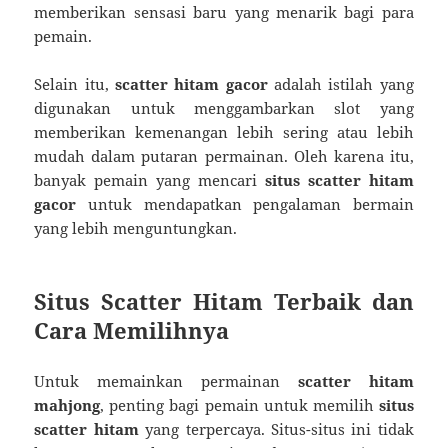
memberikan sensasi baru yang menarik bagi para
pemain.
Selain itu,
scatter hitam gacor
adalah istilah yang
digunakan untuk menggambarkan slot yang
memberikan kemenangan lebih sering atau lebih
mudah dalam putaran permainan. Oleh karena itu,
banyak pemain yang mencari
situs scatter hitam
gacor
untuk mendapatkan pengalaman bermain
yang lebih menguntungkan.
Situs Scatter Hitam Terbaik dan
Cara Memilihnya
Untuk memainkan permainan
scatter hitam
mahjong
, penting bagi pemain untuk memilih
situs
scatter hitam
yang terpercaya. Situs-situs ini tidak