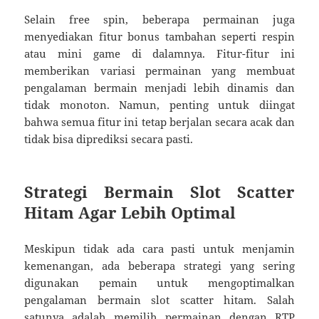
Selain free spin, beberapa permainan juga
menyediakan fitur bonus tambahan seperti respin
atau mini game di dalamnya. Fitur-fitur ini
memberikan variasi permainan yang membuat
pengalaman bermain menjadi lebih dinamis dan
tidak monoton. Namun, penting untuk diingat
bahwa semua fitur ini tetap berjalan secara acak dan
tidak bisa diprediksi secara pasti.
Strategi Bermain Slot Scatter
Hitam Agar Lebih Optimal
Meskipun tidak ada cara pasti untuk menjamin
kemenangan, ada beberapa strategi yang sering
digunakan pemain untuk mengoptimalkan
pengalaman bermain slot scatter hitam. Salah
satunya adalah memilih permainan dengan RTP