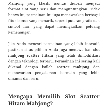
Mahjong yang klasik, namun diubah menjadi
format slot yang seru dan menguntungkan. Tidak
hanya itu, permainan ini juga menawarkan berbagai
fitur bonus yang menarik, seperti putaran gratis dan
simbol liar, yang dapat meningkatkan peluang
kemenangan.
Jika Anda mencari permainan yang lebih inovatif,
pastikan situs pilihan Anda juga menawarkan
slot
mahjong scatter hitam
yang telah dimodifikasi
dengan teknologi terbaru. Permainan ini sering kali
dikenal dengan istilah
scatter mahjong
dan
menawarkan pengalaman bermain yang lebih
dinamis dan seru.
Mengapa Memilih Slot Scatter
Hitam Mahjong?