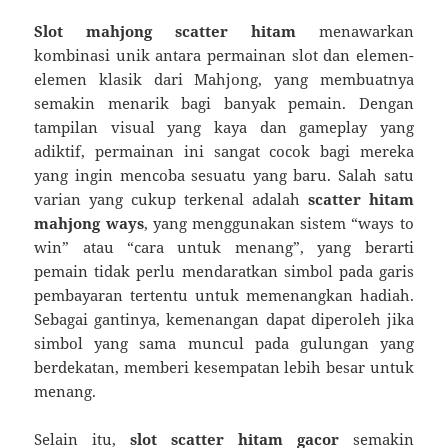
Slot mahjong scatter hitam
menawarkan
kombinasi unik antara permainan slot dan elemen-
elemen klasik dari Mahjong, yang membuatnya
semakin menarik bagi banyak pemain. Dengan
tampilan visual yang kaya dan gameplay yang
adiktif, permainan ini sangat cocok bagi mereka
yang ingin mencoba sesuatu yang baru. Salah satu
varian yang cukup terkenal adalah
scatter hitam
mahjong ways
, yang menggunakan sistem “ways to
win” atau “cara untuk menang”, yang berarti
pemain tidak perlu mendaratkan simbol pada garis
pembayaran tertentu untuk memenangkan hadiah.
Sebagai gantinya, kemenangan dapat diperoleh jika
simbol yang sama muncul pada gulungan yang
berdekatan, memberi kesempatan lebih besar untuk
menang.
Selain itu,
slot scatter hitam gacor
semakin