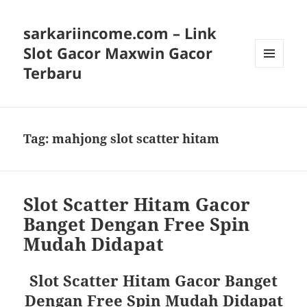
sarkariincome.com – Link
Slot Gacor Maxwin Gacor
Terbaru
MENU
AND
WIDGETS
Tag:
mahjong slot scatter hitam
Slot Scatter Hitam Gacor
Banget Dengan Free Spin
Mudah Didapat
Slot Scatter Hitam Gacor Banget
Dengan Free Spin Mudah Didapat