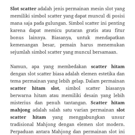
Slot scatter
adalah jenis permainan mesin slot yang
memiliki simbol scatter yang dapat muncul di posisi
mana saja pada gulungan. Simbol scatter ini penting
karena dapat memicu putaran gratis atau fitur
bonus lainnya. Biasanya, untuk mendapatkan
kemenangan besar, pemain harus menemukan
sejumlah simbol scatter yang muncul bersamaan.
Namun, apa yang membedakan
scatter hitam
dengan slot scatter biasa adalah elemen estetika dan
tema permainan yang lebih gelap. Dalam permainan
scatter hitam slot
, simbol scatter biasanya
berwarna hitam atau memiliki desain yang lebih
misterius dan penuh tantangan.
Scatter hitam
mahjong
adalah salah satu varian permainan
slot
scatter hitam
yang menggabungkan unsur
tradisional Mahjong dengan elemen slot modern.
Perpaduan antara Mahjong dan permainan slot ini