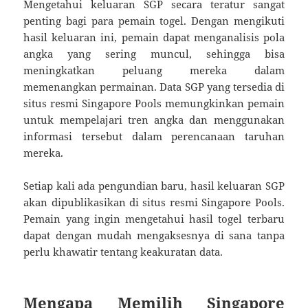
Mengetahui keluaran SGP secara teratur sangat
penting bagi para pemain togel. Dengan mengikuti
hasil keluaran ini, pemain dapat menganalisis pola
angka yang sering muncul, sehingga bisa
meningkatkan peluang mereka dalam
memenangkan permainan. Data SGP yang tersedia di
situs resmi Singapore Pools memungkinkan pemain
untuk mempelajari tren angka dan menggunakan
informasi tersebut dalam perencanaan taruhan
mereka.
Setiap kali ada pengundian baru, hasil keluaran SGP
akan dipublikasikan di situs resmi Singapore Pools.
Pemain yang ingin mengetahui hasil togel terbaru
dapat dengan mudah mengaksesnya di sana tanpa
perlu khawatir tentang keakuratan data.
Mengapa Memilih Singapore