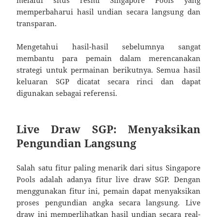
melalui situs resmi Singapore Pools yang
memperbaharui hasil undian secara langsung dan
transparan.
Mengetahui hasil-hasil sebelumnya sangat
membantu para pemain dalam merencanakan
strategi untuk permainan berikutnya. Semua hasil
keluaran SGP dicatat secara rinci dan dapat
digunakan sebagai referensi.
Live Draw SGP: Menyaksikan
Pengundian Langsung
Salah satu fitur paling menarik dari situs Singapore
Pools adalah adanya fitur live draw SGP. Dengan
menggunakan fitur ini, pemain dapat menyaksikan
proses pengundian angka secara langsung. Live
draw ini memperlihatkan hasil undian secara real-