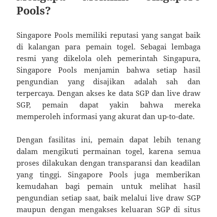
Pools?
Singapore Pools memiliki reputasi yang sangat baik
di kalangan para pemain togel. Sebagai lembaga
resmi yang dikelola oleh pemerintah Singapura,
Singapore Pools menjamin bahwa setiap hasil
pengundian yang disajikan adalah sah dan
terpercaya. Dengan akses ke data SGP dan live draw
SGP, pemain dapat yakin bahwa mereka
memperoleh informasi yang akurat dan up-to-date.
Dengan fasilitas ini, pemain dapat lebih tenang
dalam mengikuti permainan togel, karena semua
proses dilakukan dengan transparansi dan keadilan
yang tinggi. Singapore Pools juga memberikan
kemudahan bagi pemain untuk melihat hasil
pengundian setiap saat, baik melalui live draw SGP
maupun dengan mengakses keluaran SGP di situs