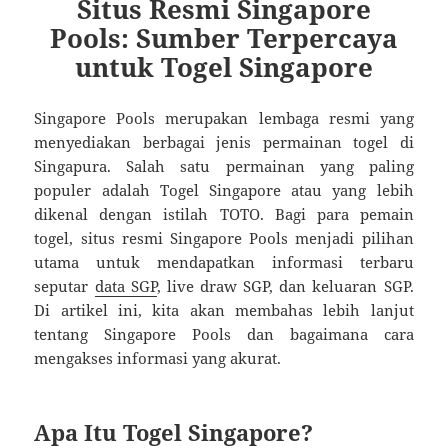
Situs Resmi Singapore
Pools: Sumber Terpercaya
untuk Togel Singapore
Singapore Pools merupakan lembaga resmi yang
menyediakan berbagai jenis permainan togel di
Singapura. Salah satu permainan yang paling
populer adalah Togel Singapore atau yang lebih
dikenal dengan istilah TOTO. Bagi para pemain
togel, situs resmi Singapore Pools menjadi pilihan
utama untuk mendapatkan informasi terbaru
seputar
data SGP
, live draw SGP, dan keluaran SGP.
Di artikel ini, kita akan membahas lebih lanjut
tentang Singapore Pools dan bagaimana cara
mengakses informasi yang akurat.
Apa Itu Togel Singapore?