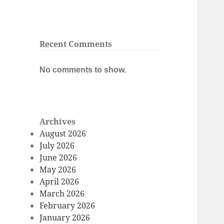
Recent Comments
No comments to show.
Archives
August 2026
July 2026
June 2026
May 2026
April 2026
March 2026
February 2026
January 2026