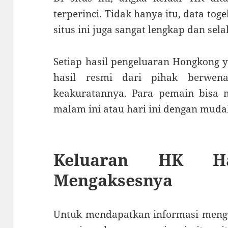
terperinci. Tidak hanya itu, data to
situs ini juga sangat lengkap dan sela
Setiap hasil pengeluaran Hongkong 
hasil resmi dari pihak berwena
keakuratannya. Para pemain bisa m
malam ini atau hari ini dengan mudah
Keluaran HK Ha
Mengaksesnya
Untuk mendapatkan informasi mengen