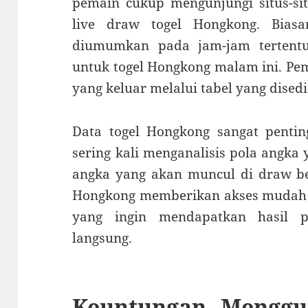
pemain cukup mengunjungi situs-si
live draw togel Hongkong. Biasa
diumumkan pada jam-jam tertent
untuk togel Hongkong malam ini. P
yang keluar melalui tabel yang disedia
Data togel Hongkong sangat penti
sering kali menganalisis pola angka
angka yang akan muncul di draw ber
Hongkong memberikan akses mudah 
yang ingin mendapatkan hasil p
langsung.
Keuntungan Menggu