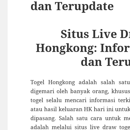
dan Terupdate
Situs Live 
Hongkong: Info
dan Ter
Togel Hongkong adalah salah sat
digemari oleh banyak orang, khusus
togel selalu mencari informasi ter
atau hasil keluaran HK hari ini un
dipasang. Salah satu cara untuk m
adalah melalui situs live draw to