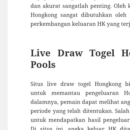
dan akurat sangatlah penting. Oleh k
Hongkong sangat dibutuhkan oleh
perkembangan keluaran HK yang terja
Live Draw Togel 
Pools
Situs live draw togel Hongkong 
untuk memantau pengeluaran Ho
dalamnya, pemain dapat melihat ang
periode yang telah ditentukan. Salah
untuk mendapatkan hasil pengeluar
Di situs ini, angka keluar HK dit