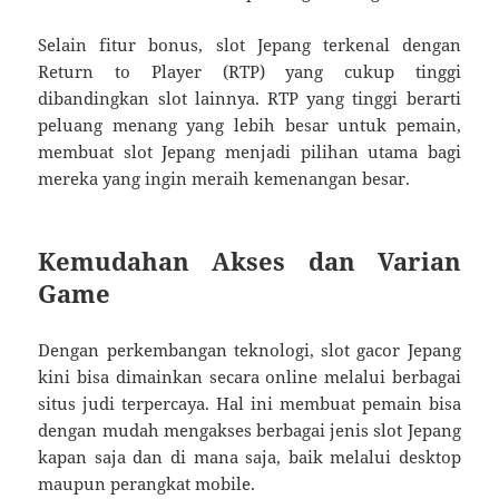
Selain fitur bonus, slot Jepang terkenal dengan
Return to Player (RTP) yang cukup tinggi
dibandingkan slot lainnya. RTP yang tinggi berarti
peluang menang yang lebih besar untuk pemain,
membuat slot Jepang menjadi pilihan utama bagi
mereka yang ingin meraih kemenangan besar.
Kemudahan Akses dan Varian
Game
Dengan perkembangan teknologi, slot gacor Jepang
kini bisa dimainkan secara online melalui berbagai
situs judi terpercaya. Hal ini membuat pemain bisa
dengan mudah mengakses berbagai jenis slot Jepang
kapan saja dan di mana saja, baik melalui desktop
maupun perangkat mobile.