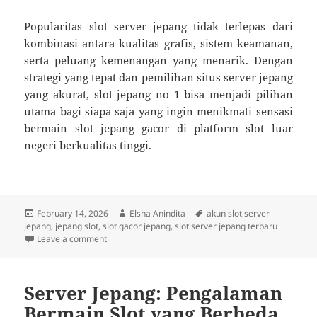
Popularitas slot server jepang tidak terlepas dari
kombinasi antara kualitas grafis, sistem keamanan,
serta peluang kemenangan yang menarik. Dengan
strategi yang tepat dan pemilihan situs server jepang
yang akurat, slot jepang no 1 bisa menjadi pilihan
utama bagi siapa saja yang ingin menikmati sensasi
bermain slot jepang gacor di platform slot luar
negeri berkualitas tinggi.
Posted
Author
Tags
February 14, 2026
Elsha Anindita
akun slot server
on
jepang
,
jepang slot
,
slot gacor jepang
,
slot server jepang terbaru
on Slot Server Jepang dan Popularitas Slot Jepang No 
Leave a comment
Server Jepang: Pengalaman
Bermain Slot yang Berbeda