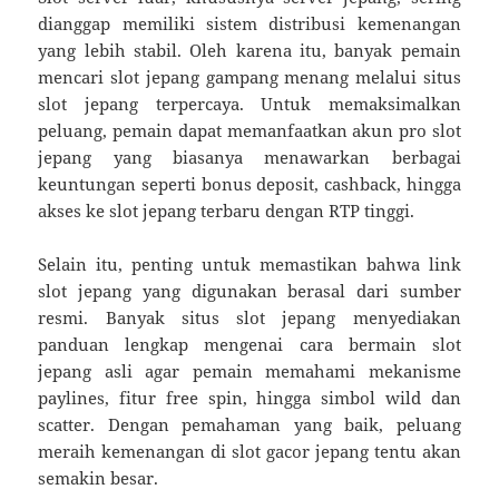
dianggap memiliki sistem distribusi kemenangan
yang lebih stabil. Oleh karena itu, banyak pemain
mencari slot jepang gampang menang melalui situs
slot jepang terpercaya. Untuk memaksimalkan
peluang, pemain dapat memanfaatkan akun pro slot
jepang yang biasanya menawarkan berbagai
keuntungan seperti bonus deposit, cashback, hingga
akses ke slot jepang terbaru dengan RTP tinggi.
Selain itu, penting untuk memastikan bahwa link
slot jepang yang digunakan berasal dari sumber
resmi. Banyak situs slot jepang menyediakan
panduan lengkap mengenai cara bermain slot
jepang asli agar pemain memahami mekanisme
paylines, fitur free spin, hingga simbol wild dan
scatter. Dengan pemahaman yang baik, peluang
meraih kemenangan di slot gacor jepang tentu akan
semakin besar.