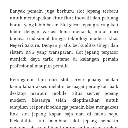
Banyak pemain juga berburu slot jepang terbaru
untuk mendapatkan fitur-fitur inovatif dan peluang
bonus yang lebih besar. Slot gacor jepang sering kali
hadir dengan variasi tema menarik, mulai dari
budaya tradisional hingga teknologi modern khas
Negeri Sakura. Dengan grafis berkualitas tinggi dan
sistem RNG yang transparan, slot jepang tergacor
menjadi daya tarik utama di kalangan pemain
profesional maupun pemula.
Keunggulan lain dari slot server jepang adalah
kemudahan akses melalui berbagai perangkat, baik
desktop maupun mobile. Situs server jepang
modern biasanya telah dioptimalkan untuk
tampilan responsif sehingga pemain bisa mengakses
link slot jepang kapan saja dan di mana saja.
Fleksibilitas ini membuat slot jepang semakin
populer sebagai pilihan hiburan online yang praktis