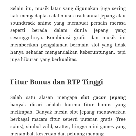
Selain itu, musik latar yang digunakan juga sering
kali mengadaptasi alat musik tradisional Jepang atau
soundtrack anime yang membuat pemain merasa
seperti berada dalam dunia Jepang yang
sesungguhnya. Kombinasi grafis dan musik ini
memberikan pengalaman bermain slot yang tidak
hanya sekadar mengandalkan keberuntungan, tapi
juga hiburan yang berkualitas.
Fitur Bonus dan RTP Tinggi
Salah satu alasan mengapa
slot gacor Jepang
banyak dicari adalah karena fitur bonus yang
melimpah. Banyak mesin slot Jepang menawarkan
berbagai macam fitur seperti putaran gratis (free
spins), simbol wild, scatter, hingga mini games yang
menambah keseruan dan peluang menang.