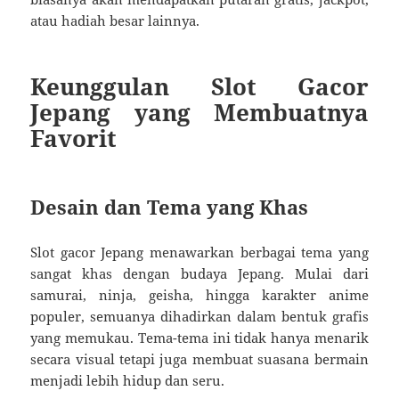
atau hadiah besar lainnya.
Keunggulan Slot Gacor
Jepang yang Membuatnya
Favorit
Desain dan Tema yang Khas
Slot gacor Jepang menawarkan berbagai tema yang
sangat khas dengan budaya Jepang. Mulai dari
samurai, ninja, geisha, hingga karakter anime
populer, semuanya dihadirkan dalam bentuk grafis
yang memukau. Tema-tema ini tidak hanya menarik
secara visual tetapi juga membuat suasana bermain
menjadi lebih hidup dan seru.