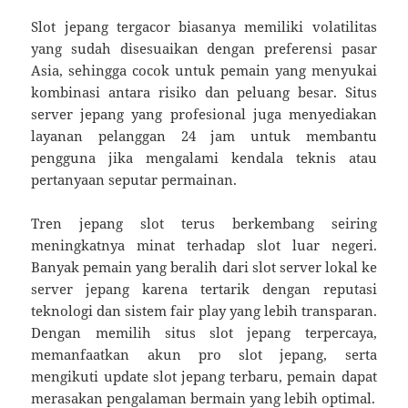
Slot jepang tergacor biasanya memiliki volatilitas
yang sudah disesuaikan dengan preferensi pasar
Asia, sehingga cocok untuk pemain yang menyukai
kombinasi antara risiko dan peluang besar. Situs
server jepang yang profesional juga menyediakan
layanan pelanggan 24 jam untuk membantu
pengguna jika mengalami kendala teknis atau
pertanyaan seputar permainan.
Tren jepang slot terus berkembang seiring
meningkatnya minat terhadap slot luar negeri.
Banyak pemain yang beralih dari slot server lokal ke
server jepang karena tertarik dengan reputasi
teknologi dan sistem fair play yang lebih transparan.
Dengan memilih situs slot jepang terpercaya,
memanfaatkan akun pro slot jepang, serta
mengikuti update slot jepang terbaru, pemain dapat
merasakan pengalaman bermain yang lebih optimal.