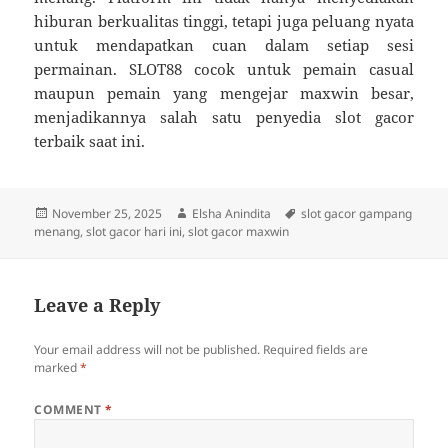
hiburan berkualitas tinggi, tetapi juga peluang nyata
untuk mendapatkan cuan dalam setiap sesi
permainan. SLOT88 cocok untuk pemain casual
maupun pemain yang mengejar maxwin besar,
menjadikannya salah satu penyedia slot gacor
terbaik saat ini.
Posted
Author
Tags
November 25, 2025
Elsha Anindita
slot gacor gampang
on
menang
,
slot gacor hari ini
,
slot gacor maxwin
Leave a Reply
Your email address will not be published.
Required fields are
marked
*
COMMENT
*