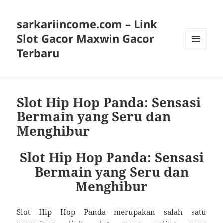
sarkariincome.com – Link
Slot Gacor Maxwin Gacor
Terbaru
MENU
AND
WIDGETS
Slot Hip Hop Panda: Sensasi
Bermain yang Seru dan
Menghibur
Slot Hip Hop Panda: Sensasi
Bermain yang Seru dan
Menghibur
Slot Hip Hop Panda merupakan salah satu