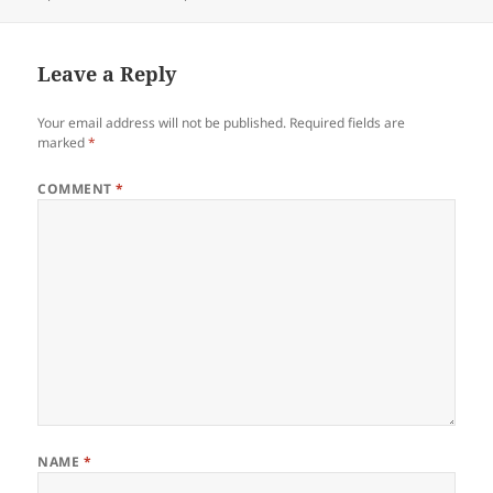
Leave a Reply
Your email address will not be published.
Required fields are
marked
*
COMMENT
*
NAME
*