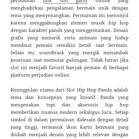
permainan
link slot gacor
online yang
menghadirkan pengalaman bermain unik dengan
tema yang menyenangkan. Permainan ini menonjol
karena menggabungkan elemen musik hip hop
dengan karakter panda yang menggemaskan. Desain
grafis yang menarik serta animasi yang hidup
membuat pemain semakin betah saat bermain.
Selain itu, soundtrack yang energik menambah
keseruan saat memutar gulungan. Tidak heran jika
slot ini menjadi favorit banyak pemain di berbagai
platform perjudian online.
Keunggulan utama dari Slot Hip Hop Panda adalah
tema dan konsepnya yang kreatif. Panda yang
mengenakan topi dan aksesoris hip hop
memberikan nuansa modern sekaligus lucu. Setiap
simbol di dalam permainan didesain dengan detail
yang tinggi, termasuk ikon kartu bermain yang
diubah menjadi desain yang lebih relevan dengan