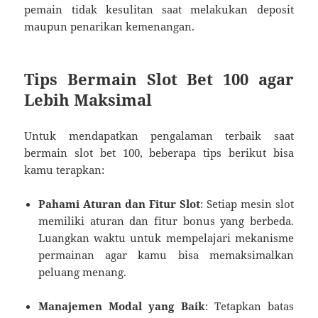
pemain tidak kesulitan saat melakukan deposit
maupun penarikan kemenangan.
Tips Bermain Slot Bet 100 agar
Lebih Maksimal
Untuk mendapatkan pengalaman terbaik saat
bermain slot bet 100, beberapa tips berikut bisa
kamu terapkan:
Pahami Aturan dan Fitur Slot
: Setiap mesin slot
memiliki aturan dan fitur bonus yang berbeda.
Luangkan waktu untuk mempelajari mekanisme
permainan agar kamu bisa memaksimalkan
peluang menang.
Manajemen Modal yang Baik
: Tetapkan batas