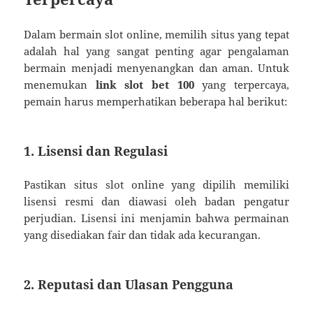
Dalam bermain slot online, memilih situs yang tepat
adalah hal yang sangat penting agar pengalaman
bermain menjadi menyenangkan dan aman. Untuk
menemukan
link slot bet 100
yang terpercaya,
pemain harus memperhatikan beberapa hal berikut:
1. Lisensi dan Regulasi
Pastikan situs slot online yang dipilih memiliki
lisensi resmi dan diawasi oleh badan pengatur
perjudian. Lisensi ini menjamin bahwa permainan
yang disediakan fair dan tidak ada kecurangan.
2. Reputasi dan Ulasan Pengguna