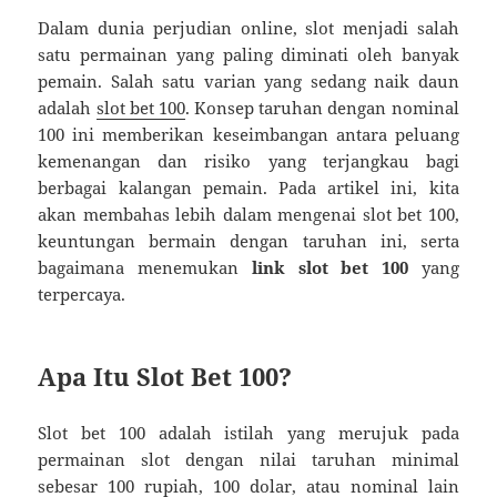
Dalam dunia perjudian online, slot menjadi salah
satu permainan yang paling diminati oleh banyak
pemain. Salah satu varian yang sedang naik daun
adalah
slot bet 100
. Konsep taruhan dengan nominal
100 ini memberikan keseimbangan antara peluang
kemenangan dan risiko yang terjangkau bagi
berbagai kalangan pemain. Pada artikel ini, kita
akan membahas lebih dalam mengenai slot bet 100,
keuntungan bermain dengan taruhan ini, serta
bagaimana menemukan
link slot bet 100
yang
terpercaya.
Apa Itu Slot Bet 100?
Slot bet 100 adalah istilah yang merujuk pada
permainan slot dengan nilai taruhan minimal
sebesar 100 rupiah, 100 dolar, atau nominal lain