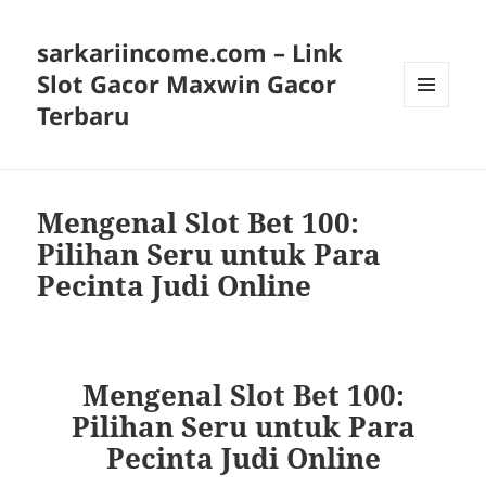
sarkariincome.com – Link
Slot Gacor Maxwin Gacor
Terbaru
MENU
AND
WIDGETS
Mengenal Slot Bet 100:
Pilihan Seru untuk Para
Pecinta Judi Online
Mengenal Slot Bet 100:
Pilihan Seru untuk Para
Pecinta Judi Online