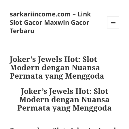
sarkariincome.com – Link
Slot Gacor Maxwin Gacor
Terbaru
MENU
AND
WIDGETS
Joker’s Jewels Hot: Slot
Modern dengan Nuansa
Permata yang Menggoda
Joker’s Jewels Hot: Slot
Modern dengan Nuansa
Permata yang Menggoda