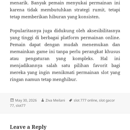
menarik. Banyak pemain menyukai permainan ini
karena tidak membutuhkan strategi rumit, tetapi
tetap memberikan hiburan yang konsisten.
Popularitasnya juga didukung oleh aksesibilitasnya
yang tinggi di berbagai platform permainan online.
Pemain dapat dengan mudah menemukan dan
memainkan game ini tanpa perlu perangkat khusus
atau pengaturan yang kompleks. Hal ini
menjadikannya salah satu pilihan favorit bagi
mereka yang ingin menikmati permainan slot yang
ringan namun tetap menghibur.
Posted
Author
Tags
May 30, 2026
Ziva Meilani
slot 777 online
,
slot gacor
on
77
,
slot77
Leave a Reply