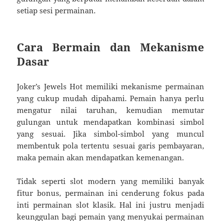
setiap sesi permainan.
Cara Bermain dan Mekanisme
Dasar
Joker’s Jewels Hot memiliki mekanisme permainan
yang cukup mudah dipahami. Pemain hanya perlu
mengatur nilai taruhan, kemudian memutar
gulungan untuk mendapatkan kombinasi simbol
yang sesuai. Jika simbol-simbol yang muncul
membentuk pola tertentu sesuai garis pembayaran,
maka pemain akan mendapatkan kemenangan.
Tidak seperti slot modern yang memiliki banyak
fitur bonus, permainan ini cenderung fokus pada
inti permainan slot klasik. Hal ini justru menjadi
keunggulan bagi pemain yang menyukai permainan